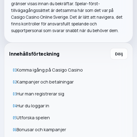
gränser visas innan du bekräftar. Spelar-först-
tillvägagångssättet är detsamma här som det var på
Casigo Casino Online Sverige. Det är lätt att navigera, det
finns kontroller för ansvarsfullt spelande och
supportpersonal som svarar snabbt när du behöver dem.
Innehållsförteckning
Dölj
Komma igång på Casigo Casino
01
Kampanjer och betalningar
02
Hur man registrerar sig
03
Hur du loggar in
04
Utforska spelen
05
Bonusar och kampanjer
06