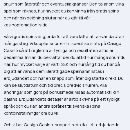
snurr som återstår och eventuella gränser. Den talar om vilka
spel som räknas, hur mycket du kan vinna från gratis spins
och när din belöning slutar när du går till vår
kasinopromotion-sida.
Våra gratis spins är gjorda för att vara lätta att använda utan
många steg. Vi kopplar snurren till specifika slots på Casigo
Casino så att reglerna är tydliga och resultaten alltid är
desamma. Innan du bekräftar ser du alltid hur många snurr du
har, hur mycket varje är värt i SEK och hur lång tid du har på
dig att använda dem. Berättigade spelnamn listas i
erbjudandet och har en knapp som låter dig starta direkt. Du
kan se slutdatum och tid precis bredvid snurren. Alla
ändringar som görs på bonusmedel visas automatiskt i din
balans. Erbjudandets detaljer är alltid skrivna på ett tydligt
språk och du kan ändra språket till svenska i dina
kontoinställningar om du vill.
Och vi har Casigo Casino-support redo ifall ett erbjudande