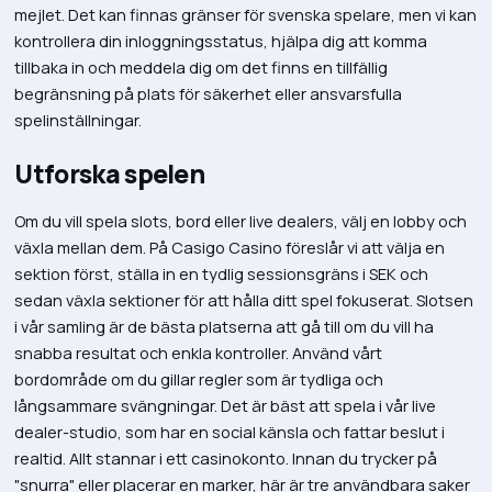
mejlet. Det kan finnas gränser för svenska spelare, men vi kan
kontrollera din inloggningsstatus, hjälpa dig att komma
tillbaka in och meddela dig om det finns en tillfällig
begränsning på plats för säkerhet eller ansvarsfulla
spelinställningar.
Utforska spelen
Om du vill spela slots, bord eller live dealers, välj en lobby och
växla mellan dem. På Casigo Casino föreslår vi att välja en
sektion först, ställa in en tydlig sessionsgräns i SEK och
sedan växla sektioner för att hålla ditt spel fokuserat. Slotsen
i vår samling är de bästa platserna att gå till om du vill ha
snabba resultat och enkla kontroller. Använd vårt
bordområde om du gillar regler som är tydliga och
långsammare svängningar. Det är bäst att spela i vår live
dealer-studio, som har en social känsla och fattar beslut i
realtid. Allt stannar i ett casinokonto. Innan du trycker på
"snurra" eller placerar en marker, här är tre användbara saker