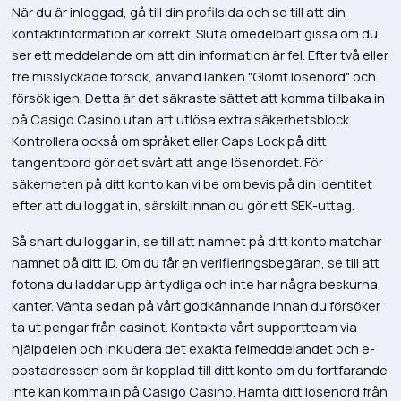
När du är inloggad, gå till din profilsida och se till att din
kontaktinformation är korrekt. Sluta omedelbart gissa om du
ser ett meddelande om att din information är fel. Efter två eller
tre misslyckade försök, använd länken "Glömt lösenord" och
försök igen. Detta är det säkraste sättet att komma tillbaka in
på Casigo Casino utan att utlösa extra säkerhetsblock.
Kontrollera också om språket eller Caps Lock på ditt
tangentbord gör det svårt att ange lösenordet. För
säkerheten på ditt konto kan vi be om bevis på din identitet
efter att du loggat in, särskilt innan du gör ett SEK-uttag.
Så snart du loggar in, se till att namnet på ditt konto matchar
namnet på ditt ID. Om du får en verifieringsbegäran, se till att
fotona du laddar upp är tydliga och inte har några beskurna
kanter. Vänta sedan på vårt godkännande innan du försöker
ta ut pengar från casinot. Kontakta vårt supportteam via
hjälpdelen och inkludera det exakta felmeddelandet och e-
postadressen som är kopplad till ditt konto om du fortfarande
inte kan komma in på Casigo Casino. Hämta ditt lösenord från