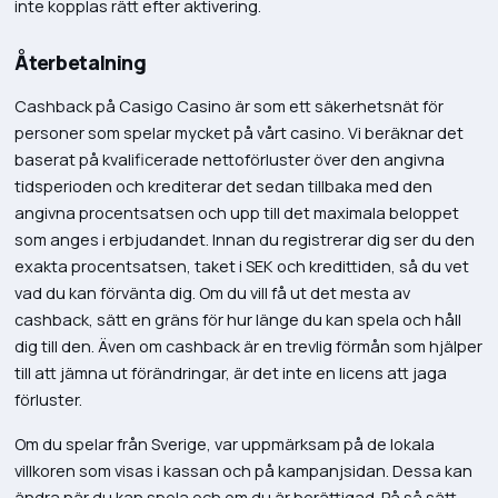
inte kopplas rätt efter aktivering.
Återbetalning
Cashback på Casigo Casino är som ett säkerhetsnät för
personer som spelar mycket på vårt casino. Vi beräknar det
baserat på kvalificerade nettoförluster över den angivna
tidsperioden och krediterar det sedan tillbaka med den
angivna procentsatsen och upp till det maximala beloppet
som anges i erbjudandet. Innan du registrerar dig ser du den
exakta procentsatsen, taket i SEK och kredittiden, så du vet
vad du kan förvänta dig. Om du vill få ut det mesta av
cashback, sätt en gräns för hur länge du kan spela och håll
dig till den. Även om cashback är en trevlig förmån som hjälper
till att jämna ut förändringar, är det inte en licens att jaga
förluster.
Om du spelar från Sverige, var uppmärksam på de lokala
villkoren som visas i kassan och på kampanjsidan. Dessa kan
ändra när du kan spela och om du är berättigad. På så sätt