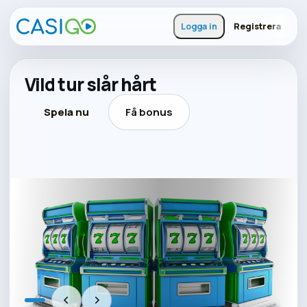
Logga in
Registrera
Vild tur slår hårt
Spela nu
Få bonus