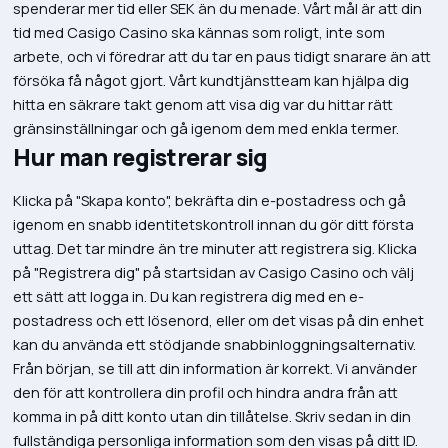
spenderar mer tid eller SEK än du menade. Vårt mål är att din
tid med Casigo Casino ska kännas som roligt, inte som
arbete, och vi föredrar att du tar en paus tidigt snarare än att
försöka få något gjort. Vårt kundtjänstteam kan hjälpa dig
hitta en säkrare takt genom att visa dig var du hittar rätt
gränsinställningar och gå igenom dem med enkla termer.
Hur man registrerar sig
Klicka på "Skapa konto", bekräfta din e-postadress och gå
igenom en snabb identitetskontroll innan du gör ditt första
uttag. Det tar mindre än tre minuter att registrera sig. Klicka
på "Registrera dig" på startsidan av Casigo Casino och välj
ett sätt att logga in. Du kan registrera dig med en e-
postadress och ett lösenord, eller om det visas på din enhet
kan du använda ett stödjande snabbinloggningsalternativ.
Från början, se till att din information är korrekt. Vi använder
den för att kontrollera din profil och hindra andra från att
komma in på ditt konto utan din tillåtelse. Skriv sedan in din
fullständiga personliga information som den visas på ditt ID.