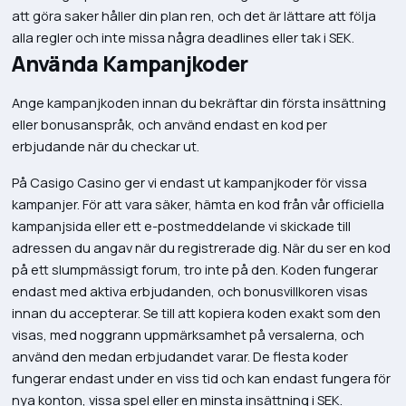
att göra saker håller din plan ren, och det är lättare att följa
alla regler och inte missa några deadlines eller tak i SEK.
Använda Kampanjkoder
Ange kampanjkoden innan du bekräftar din första insättning
eller bonusanspråk, och använd endast en kod per
erbjudande när du checkar ut.
På Casigo Casino ger vi endast ut kampanjkoder för vissa
kampanjer. För att vara säker, hämta en kod från vår officiella
kampanjsida eller ett e-postmeddelande vi skickade till
adressen du angav när du registrerade dig. När du ser en kod
på ett slumpmässigt forum, tro inte på den. Koden fungerar
endast med aktiva erbjudanden, och bonusvillkoren visas
innan du accepterar. Se till att kopiera koden exakt som den
visas, med noggrann uppmärksamhet på versalerna, och
använd den medan erbjudandet varar. De flesta koder
fungerar endast under en viss tid och kan endast fungera för
nya konton, vissa spel eller en minsta insättning i SEK.