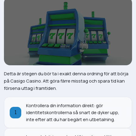
Detta är stegen du bör ta i exakt denna ordning för att börja
på Casigo Casino. Att göra färre misstag och spara tid kan
försena uttag i framtiden.
Kontrollera din information direkt: gör
identitetskontrollerna så snart de dyker upp,
inte efter att du har begärt en utbetalning.